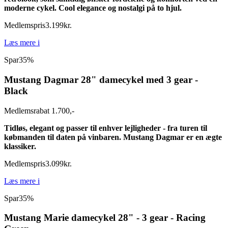
moderne cykel. Cool elegance og nostalgi på to hjul.
Medlemspris
3.199
kr.
Læs mere
i
Spar
35%
Mustang Dagmar 28" damecykel med 3 gear -
Black
Medlemsrabat 1.700,-
Tidløs, elegant og passer til enhver lejligheder - fra turen til
købmanden til daten på vinbaren. Mustang Dagmar er en ægte
klassiker.
Medlemspris
3.099
kr.
Læs mere
i
Spar
35%
Mustang Marie damecykel 28" - 3 gear - Racing