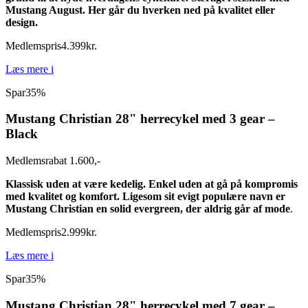
Mustang August. Her går du hverken ned på kvalitet eller
design.
Medlemspris
4.399
kr.
Læs mere
i
Spar
35%
Mustang Christian 28" herrecykel med 3 gear –
Black
Medlemsrabat 1.600,-
Klassisk uden at være kedelig. Enkel uden at gå på kompromis
med kvalitet og komfort. Ligesom sit evigt populære navn er
Mustang Christian en solid evergreen, der aldrig går af mode
.
Medlemspris
2.999
kr.
Læs mere
i
Spar
35%
Mustang Christian 28" herrecykel med 7 gear –