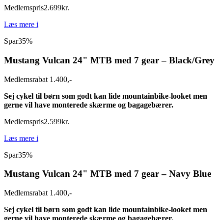
Medlemspris
2.699
kr.
Læs mere
i
Spar
35%
Mustang Vulcan 24" MTB med 7 gear – Black/Grey
Medlemsrabat 1.400,-
Sej cykel til børn som godt kan lide mountainbike-looket men
gerne vil have monterede skærme og bagagebærer.
Medlemspris
2.599
kr.
Læs mere
i
Spar
35%
Mustang Vulcan 24" MTB med 7 gear – Navy Blue
Medlemsrabat 1.400,-
Sej cykel til børn som godt kan lide mountainbike-looket men
gerne vil have monterede skærme og bagagebærer.