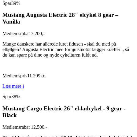
Spar
39%
Mustang Augusta Electric 28" elcykel 8 gear –
Vanilla
Medlemsrabat 7.200,-
Mange danskere har allerede luret fidusen - skal du med på
elbølgen? Augusta Electric med forhjulsmotor lægger kræfter i, så
du kan spare på dine og nyde cykelturen fuldt ud.
Medlemspris
11.299
kr.
Læs mere
i
Spar
38%
Mustang Cargo Electric 26" el-ladcykel - 9 gear -
Black
Medlemsrabat 12.500,-