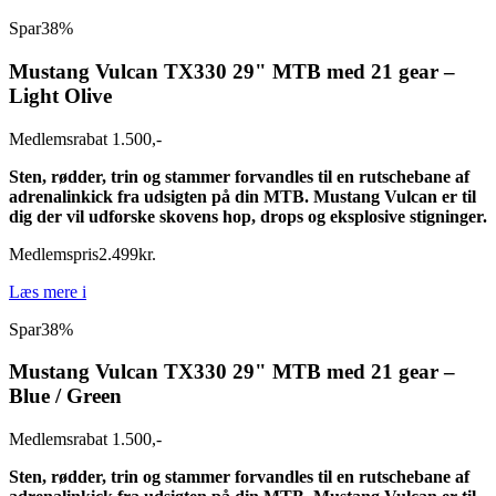
Spar
38%
Mustang Vulcan TX330 29" MTB med 21 gear –
Light Olive
Medlemsrabat 1.500,-
Sten, rødder, trin og stammer forvandles til en rutschebane af
adrenalinkick fra udsigten på din MTB. Mustang Vulcan er til
dig der vil udforske skovens hop, drops og eksplosive stigninger.
Medlemspris
2.499
kr.
Læs mere
i
Spar
38%
Mustang Vulcan TX330 29" MTB med 21 gear –
Blue / Green
Medlemsrabat 1.500,-
Sten, rødder, trin og stammer forvandles til en rutschebane af