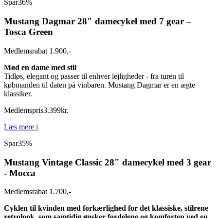
Spar
36%
Mustang Dagmar 28" damecykel med 7 gear –
Tosca Green
Medlemsrabat 1.900,-
Mød en dame med stil
Tidløs, elegant og passer til enhver lejligheder - fra turen til
købmanden til daten på vinbaren. Mustang Dagmar er en ægte
klassiker.
Medlemspris
3.399
kr.
Læs mere
i
Spar
35%
Mustang Vintage Classic 28" damecykel med 3 gear
- Mocca
Medlemsrabat 1.700,-
Cyklen til kvinden med forkærlighed for det klassiske, stilrene
retrolook, som samtidig ønsker fordelene og komforten ved en