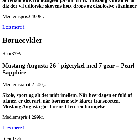
adrenalinkick fra udsigten på din MTB. Mustang Vulcan er til
dig der vil udforske skovens hop, drops og eksplosive stigninger.
Medlemspris
2.499
kr.
Læs mere
i
Børnecykler
Spar
37%
Mustang Augusta 26" pigecykel med 7 gear – Pearl
Sapphire
Medlemsrabat 2.500,-
Skole, sport og alt det midt imellem. Når hverdagen er fuld af
planer, er det rart, når børnene selv klarer transporten.
Mustang Augusta gør turene til en ren fornøjelse
.
Medlemspris
4.299
kr.
Læs mere
i
Spar
37%