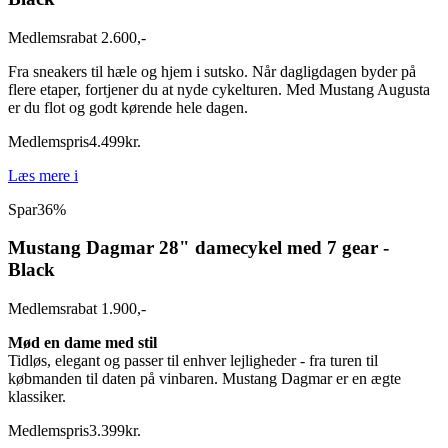
Medlemsrabat 2.600,-
Fra sneakers til hæle og hjem i sutsko. Når dagligdagen byder på
flere etaper, fortjener du at nyde cykelturen. Med Mustang Augusta
er du flot og godt kørende hele dagen.
Medlemspris
4.499
kr.
Læs mere
i
Spar
36%
Mustang Dagmar 28" damecykel med 7 gear -
Black
Medlemsrabat 1.900,-
Mød en dame med stil
Tidløs, elegant og passer til enhver lejligheder - fra turen til
købmanden til daten på vinbaren. Mustang Dagmar er en ægte
klassiker.
Medlemspris
3.399
kr.