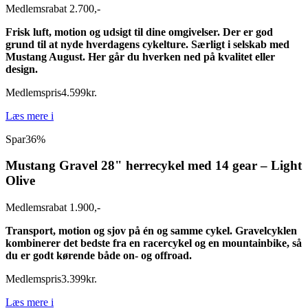
Medlemsrabat 2.700,-
Frisk luft, motion og udsigt til dine omgivelser. Der er god
grund til at nyde hverdagens cykelture. Særligt i selskab med
Mustang August. Her går du hverken ned på kvalitet eller
design.
Medlemspris
4.599
kr.
Læs mere
i
Spar
36%
Mustang Gravel 28" herrecykel med 14 gear – Light
Olive
Medlemsrabat 1.900,-
Transport, motion og sjov på én og samme cykel. Gravelcyklen
kombinerer det
bedste fra en racercykel og en mountainbike, så
du er godt kørende både on- og
offroad.
Medlemspris
3.399
kr.
Læs mere
i