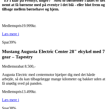
"Er I klar på eventyr, unger?" Med to børneseler i ladet er det
nemt at få børnene med på eventyr i det blå - eller blot frem og
tilbage mellem børnehave og hjem.
Medlemspris
19.999
kr.
Læs mere
i
Spar
39%
Mustang Augusta Electric Center 28" elcykel med 7
gear – Tapestry
Medlemsrabat 8.500,-
Augusta Electric med centermotor hjælper dig med det hårde
arbejde, så du kan tilbagelægge mange kilometer og bakker uden at
få unødig sved på panden.
Medlemspris
13.499
kr.
Læs mere
i
Spar
38%