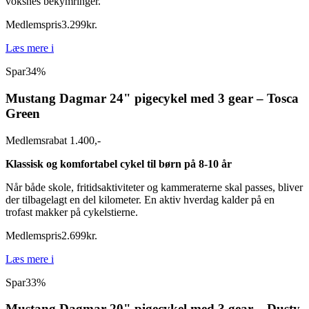
voksnes bekymringer.
Medlemspris
3.299
kr.
Læs mere
i
Spar
34%
Mustang Dagmar 24" pigecykel med 3 gear – Tosca
Green
Medlemsrabat 1.400,-
Klassisk og komfortabel cykel til børn på 8-10 år
Når både skole, fritidsaktiviteter og kammeraterne skal passes, bliver
der tilbagelagt en del kilometer. En aktiv hverdag kalder på en
trofast makker på cykelstierne.
Medlemspris
2.699
kr.
Læs mere
i
Spar
33%
Mustang Dagmar 20" pigecykel med 3 gear – Dusty