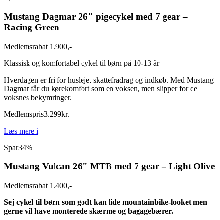
Mustang Dagmar 26" pigecykel med 7 gear –
Racing Green
Medlemsrabat 1.900,-
Klassisk og komfortabel cykel til børn på 10-13 år
Hverdagen er fri for husleje, skattefradrag og indkøb. Med Mustang
Dagmar får du kørekomfort som en voksen, men slipper for de
voksnes bekymringer.
Medlemspris
3.299
kr.
Læs mere
i
Spar
34%
Mustang Vulcan 26" MTB med 7 gear – Light Olive
Medlemsrabat 1.400,-
Sej cykel til børn som godt kan lide mountainbike-looket men
gerne vil have monterede skærme og bagagebærer.