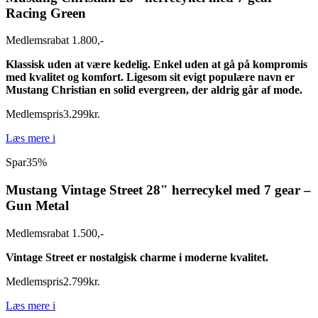
Racing Green
Medlemsrabat 1.800,-
Klassisk uden at være kedelig. Enkel uden at gå på kompromis
med kvalitet og komfort. Ligesom sit evigt populære navn er
Mustang Christian en solid evergreen, der aldrig går af mode.
Medlemspris
3.299
kr.
Læs mere
i
Spar
35%
Mustang Vintage Street 28" herrecykel med 7 gear –
Gun Metal
Medlemsrabat 1.500,-
Vintage Street er nostalgisk charme i moderne kvalitet.
Medlemspris
2.799
kr.
Læs mere
i