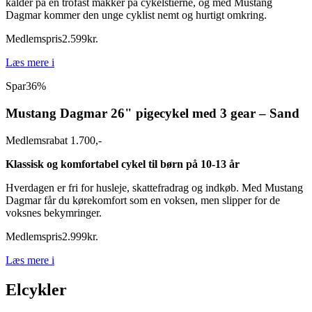
kalder på en trofast makker på cykelstierne, og med Mustang
Dagmar kommer den unge cyklist nemt og hurtigt omkring.
Medlemspris
2.599
kr.
Læs mere
i
Spar
36%
Mustang Dagmar 26" pigecykel med 3 gear – Sand
Medlemsrabat 1.700,-
Klassisk og komfortabel cykel til børn på 10-13 år
Hverdagen er fri for husleje, skattefradrag og indkøb. Med Mustang
Dagmar får du kørekomfort som en voksen, men slipper for de
voksnes bekymringer.
Medlemspris
2.999
kr.
Læs mere
i
Elcykler