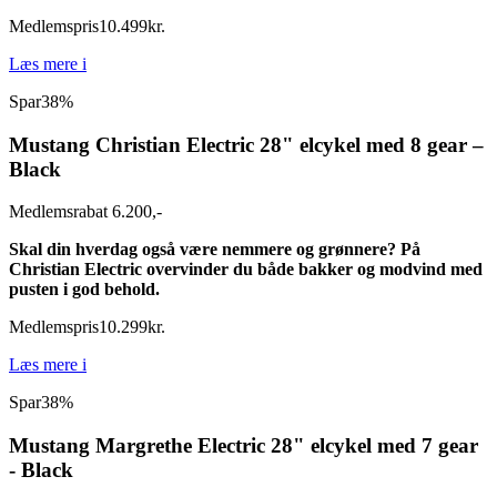
Medlemspris
10.499
kr.
Læs mere
i
Spar
38%
Mustang Christian Electric 28" elcykel med 8 gear –
Black
Medlemsrabat 6.200,-
Skal din hverdag også være nemmere og grønnere? På
Christian Electric overvinder du både bakker og modvind med
pusten i god behold.
Medlemspris
10.299
kr.
Læs mere
i
Spar
38%
Mustang Margrethe Electric 28" elcykel med 7 gear
- Black