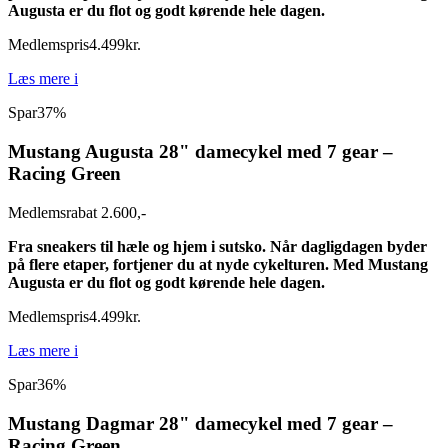
Augusta er du flot og godt kørende hele dagen.
Medlemspris
4.499
kr.
Læs mere
i
Spar
37%
Mustang Augusta 28" damecykel med 7 gear –
Racing Green
Medlemsrabat 2.600,-
Fra sneakers til hæle og hjem i sutsko. Når dagligdagen byder
på flere etaper, fortjener du at nyde cykelturen. Med Mustang
Augusta er du flot og godt kørende hele dagen.
Medlemspris
4.499
kr.
Læs mere
i
Spar
36%
Mustang Dagmar 28" damecykel med 7 gear –
Racing Green