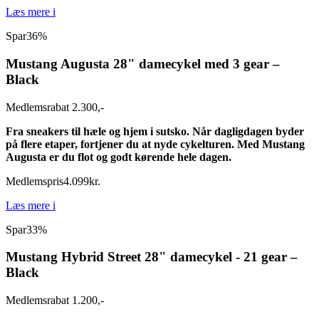
Læs mere
i
Spar
36%
Mustang Augusta 28" damecykel med 3 gear –
Black
Medlemsrabat 2.300,-
Fra sneakers til hæle og hjem i sutsko. Når dagligdagen byder
på flere etaper, fortjener du at nyde cykelturen. Med Mustang
Augusta er du flot og godt kørende hele dagen.
Medlemspris
4.099
kr.
Læs mere
i
Spar
33%
Mustang Hybrid Street 28" damecykel - 21 gear –
Black
Medlemsrabat 1.200,-