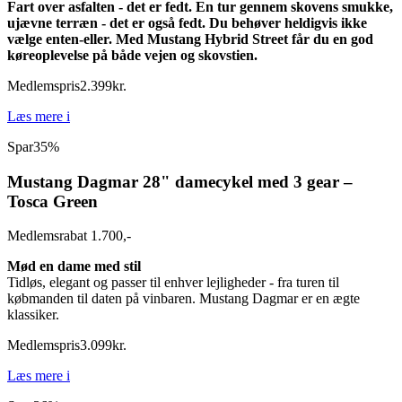
Fart over asfalten - det er fedt. En tur gennem skovens smukke,
ujævne terræn - det er også fedt. Du behøver heldigvis ikke
vælge enten-eller. Med Mustang Hybrid Street får du en god
køreoplevelse på både vejen og skovstien.
Medlemspris
2.399
kr.
Læs mere
i
Spar
35%
Mustang Dagmar 28" damecykel med 3 gear –
Tosca Green
Medlemsrabat 1.700,-
Mød en dame med stil
Tidløs, elegant og passer til enhver lejligheder - fra turen til
købmanden til daten på vinbaren. Mustang Dagmar er en ægte
klassiker.
Medlemspris
3.099
kr.
Læs mere
i