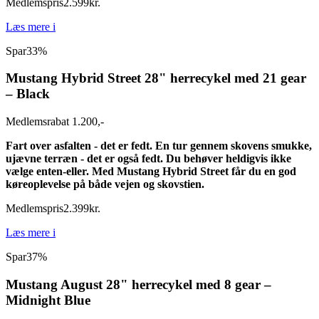
Medlemspris
2.599
kr.
Læs mere
i
Spar
33%
Mustang Hybrid Street 28" herrecykel med 21 gear
– Black
Medlemsrabat 1.200,-
Fart over asfalten - det er fedt. En tur gennem skovens smukke,
ujævne terræn - det er også fedt. Du behøver heldigvis ikke
vælge enten-eller. Med Mustang Hybrid Street får du en god
køreoplevelse på både vejen og skovstien.
Medlemspris
2.399
kr.
Læs mere
i
Spar
37%
Mustang August 28" herrecykel med 8 gear –
Midnight Blue