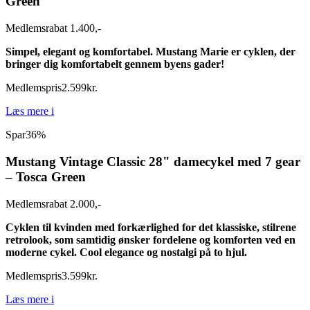
Green
Medlemsrabat 1.400,-
Simpel, elegant og komfortabel. Mustang Marie er cyklen, der
bringer dig komfortabelt gennem byens gader!
Medlemspris
2.599
kr.
Læs mere
i
Spar
36%
Mustang Vintage Classic 28" damecykel med 7 gear
– Tosca Green
Medlemsrabat 2.000,-
Cyklen til kvinden med forkærlighed for det klassiske, stilrene
retrolook, som samtidig ønsker fordelene og komforten ved en
moderne cykel. Cool elegance og nostalgi på to hjul.
Medlemspris
3.599
kr.
Læs mere
i