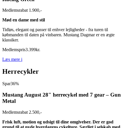
Medlemsrabat 1.900,-
Mød en dame med stil
Tidløs, elegant og passer til enhver lejligheder - fra turen til
købmanden til daten på
vinbaren. Mustang Dagmar er en ægte
klassiker.
Medlemspris
3.399
kr.
Læs mere
i
Herrecykler
Spar
36%
Mustang August 28" herrecykel med 7 gear – Gun
Metal
Medlemsrabat 2.500,-
Frisk luft, motion og udsigt til dine omgivelser. Der er god
grund til at nyde hverdagens cykelture. Særligt i selskab med