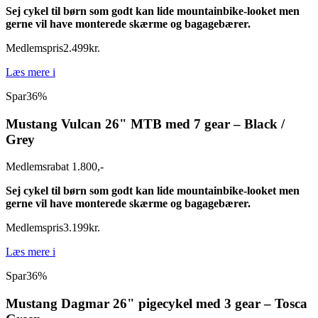
Sej cykel til børn som godt kan lide mountainbike-looket men
gerne vil have monterede skærme og bagagebærer.
Medlemspris
2.499
kr.
Læs mere
i
Spar
36%
Mustang Vulcan 26" MTB med 7 gear – Black /
Grey
Medlemsrabat 1.800,-
Sej cykel til børn som godt kan lide mountainbike-looket men
gerne vil have monterede skærme og bagagebærer.
Medlemspris
3.199
kr.
Læs mere
i
Spar
36%
Mustang Dagmar 26" pigecykel med 3 gear – Tosca