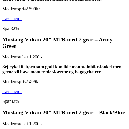
Medlemspris
2.599
kr.
Læs mere
i
Spar
32%
Mustang Vulcan 20" MTB med 7 gear – Army
Green
Medlemsrabat 1.200,-
Sej cykel til børn som godt kan lide mountainbike-looket men
gerne vil have monterede skærme og bagagebærer.
Medlemspris
2.499
kr.
Læs mere
i
Spar
32%
Mustang Vulcan 20" MTB med 7 gear – Black/Blue
Medlemsrabat 1.200,-