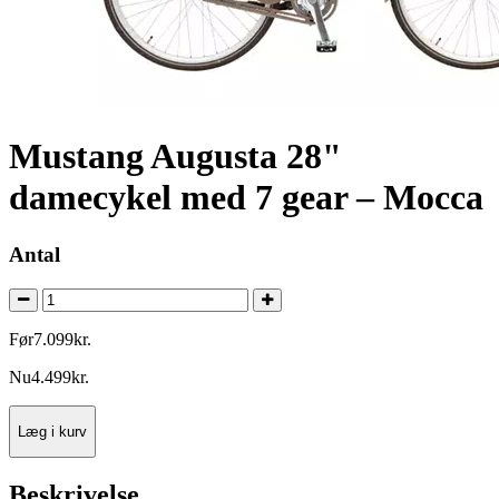
Mustang Augusta 28"
damecykel med 7 gear – Mocca
Antal
Før
7.099
kr.
Nu
4.499
kr.
Læg i kurv
Beskrivelse