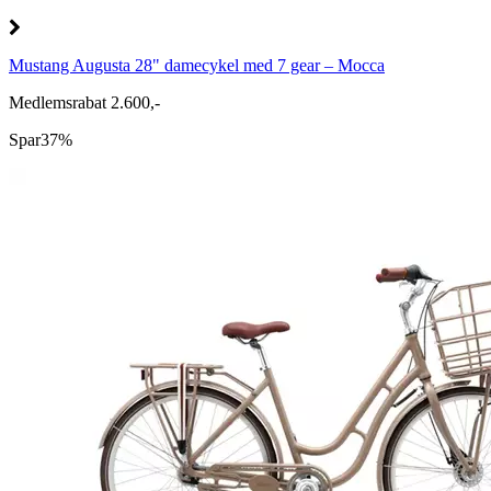
Mustang Augusta 28" damecykel med 7 gear – Mocca
Medlemsrabat 2.600,-
Spar
37%