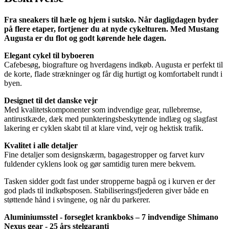
Fra sneakers til hæle og hjem i sutsko. Når dagligdagen byder
på flere etaper, fortjener du at nyde cykelturen. Med Mustang
Augusta er du flot og godt kørende hele dagen.
Elegant cykel til byboeren
Cafebesøg, biografture og hverdagens indkøb. Augusta er perfekt til
de korte, flade strækninger og får dig hurtigt og komfortabelt rundt i
byen.
Designet til det danske vejr
Med kvalitetskomponenter som indvendige gear, rullebremse,
antirustkæde, dæk med punkteringsbeskyttende indlæg og slagfast
lakering er cyklen skabt til at klare vind, vejr og hektisk trafik.
Kvalitet i alle detaljer
Fine detaljer som designskærm, bagagestropper og farvet kurv
fuldender cyklens look og gør samtidig turen mere bekvem.
Tasken sidder godt fast under stropperne bagpå og i kurven er der
god plads til indkøbsposen. Stabiliseringsfjederen giver både en
støttende hånd i svingene, og når du parkerer.
Aluminiumsstel - forseglet krankboks – 7 indvendige Shimano
Nexus gear - 25 års stelgaranti