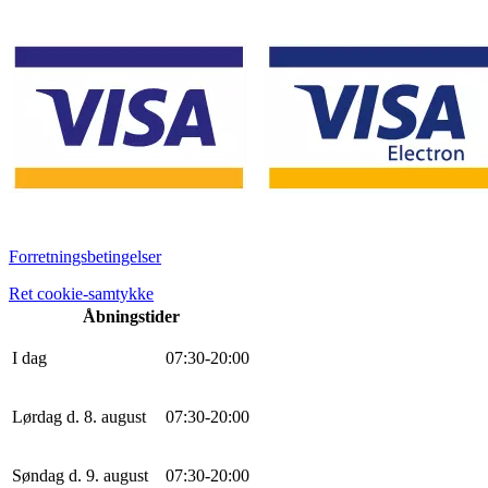
Forretningsbetingelser
Ret cookie-samtykke
Åbningstider
I dag
0
7
:
30
-
20
:
0
0
Lørdag d. 8. august
0
7
:
30
-
20
:
0
0
Søndag d. 9. august
0
7
:
30
-
20
:
0
0