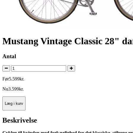
Mustang Vintage Classic 28" da
Antal
Før
5.599
kr.
Nu
3.599
kr.
Læg i kurv
Beskrivelse
Cyklen til kvinden med forkærlighed for det klassiske, stilrene r