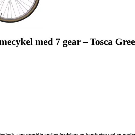
mecykel med 7 gear – Tosca Gre
etrolook, som samtidig ønsker fordelene og komforten ved en modern