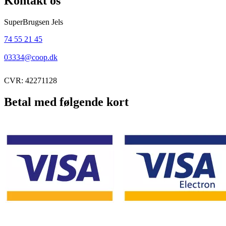
Kontakt os
SuperBrugsen Jels
74 55 21 45
03334@coop.dk
CVR: 42271128
Betal med følgende kort