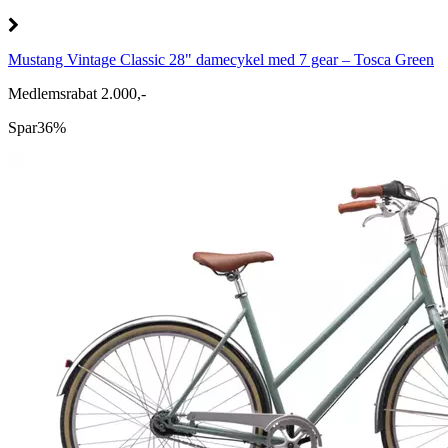
Mustang Vintage Classic 28" damecykel med 7 gear – Tosca Green
Medlemsrabat 2.000,-
Spar
36%