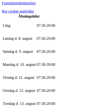
Forretningsbetingelser
Ret cookie-samtykke
Åbningstider
I dag
0
7
:
30
-
20
:
0
0
Lørdag d. 8. august
0
7
:
30
-
20
:
0
0
Søndag d. 9. august
0
7
:
30
-
20
:
0
0
Mandag d. 10. august
0
7
:
30
-
20
:
0
0
Tirsdag d. 11. august
0
7
:
30
-
20
:
0
0
Onsdag d. 12. august
0
7
:
30
-
20
:
0
0
Torsdag d. 13. august
0
7
:
30
-
20
:
0
0