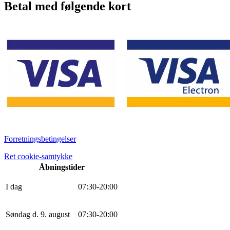
Betal med følgende kort
Forretningsbetingelser
Ret cookie-samtykke
Åbningstider
I dag
0
7
:
30
-
20
:
0
0
Søndag d. 9. august
0
7
:
30
-
20
:
0
0