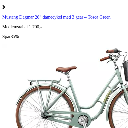
Mustang Dagmar 28" damecykel med 3 gear – Tosca Green
Medlemsrabat 1.700,-
Spar
35%