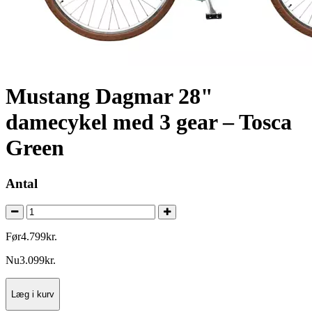
Mustang Dagmar 28"
damecykel med 3 gear – Tosca
Green
Antal
Før
4.799
kr.
Nu
3.099
kr.
Læg i kurv