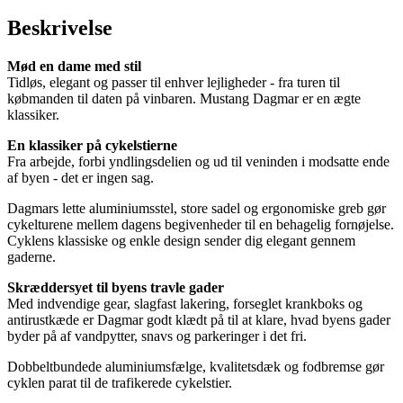
Beskrivelse
Mød en dame med stil
Tidløs, elegant og passer til enhver lejligheder - fra turen til
købmanden til daten på vinbaren. Mustang Dagmar er en ægte
klassiker.
En klassiker på cykelstierne
Fra arbejde, forbi yndlingsdelien og ud til veninden i modsatte ende
af byen - det er ingen sag.
Dagmars lette aluminiumsstel, store sadel og ergonomiske greb gør
cykelturene mellem dagens begivenheder til en behagelig fornøjelse.
Cyklens klassiske og enkle design sender dig elegant gennem
gaderne.
Skræddersyet til byens travle gader
Med indvendige gear, slagfast lakering, forseglet krankboks og
antirustkæde er Dagmar godt klædt på til at klare, hvad byens gader
byder på af vandpytter, snavs og parkeringer i det fri.
Dobbeltbundede aluminiumsfælge, kvalitetsdæk og fodbremse gør
cyklen parat til de trafikerede cykelstier.