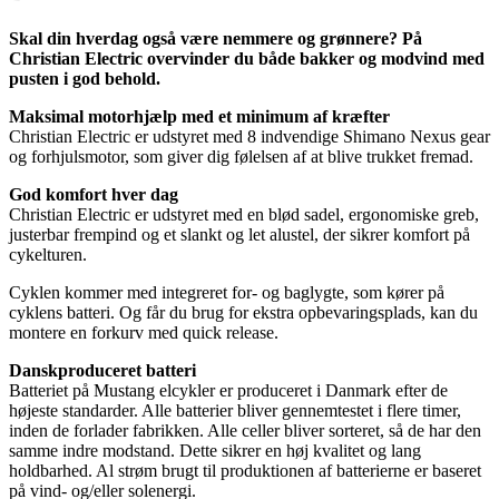
Skal din hverdag også være nemmere og grønnere? På
Christian Electric overvinder du både bakker og modvind med
pusten i god behold.
Maksimal motorhjælp med et minimum af kræfter
Christian Electric er udstyret med 8 indvendige Shimano Nexus gear
og forhjulsmotor, som giver dig følelsen af at blive trukket fremad.
God komfort hver dag
Christian Electric er udstyret med en blød sadel, ergonomiske greb,
justerbar frempind og et slankt og let alustel, der sikrer komfort på
cykelturen.
Cyklen kommer med integreret for- og baglygte, som kører på
cyklens batteri. Og får du brug for ekstra opbevaringsplads, kan du
montere en forkurv med quick release.
Danskproduceret batteri
Batteriet på Mustang elcykler er produceret i Danmark efter de
højeste standarder. Alle batterier bliver gennemtestet i flere timer,
inden de forlader fabrikken. Alle celler bliver sorteret, så de har den
samme indre modstand. Dette sikrer en høj kvalitet og lang
holdbarhed. Al strøm brugt til produktionen af batterierne er baseret
på vind- og/eller solenergi.