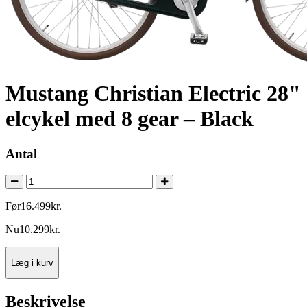
Mustang Christian Electric 28"
elcykel med 8 gear – Black
Antal
Før
16.499
kr.
Nu
10.299
kr.
Læg i kurv
Beskrivelse