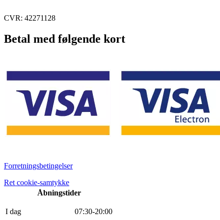
CVR: 42271128
Betal med følgende kort
Forretningsbetingelser
Ret cookie-samtykke
Åbningstider
I dag
0
7
:
30
-
20
:
0
0