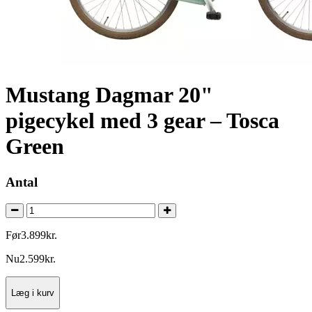
Mustang Dagmar 20"
pigecykel med 3 gear – Tosca
Green
Antal
Før
3.899
kr.
Nu
2.599
kr.
Læg i kurv