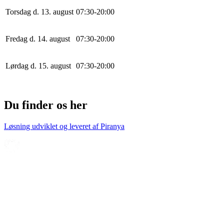
Torsdag d. 13. august
0
7
:
30
-
20
:
0
0
Fredag d. 14. august
0
7
:
30
-
20
:
0
0
Lørdag d. 15. august
0
7
:
30
-
20
:
0
0
Du finder os her
Løsning udviklet og leveret af
Piranya