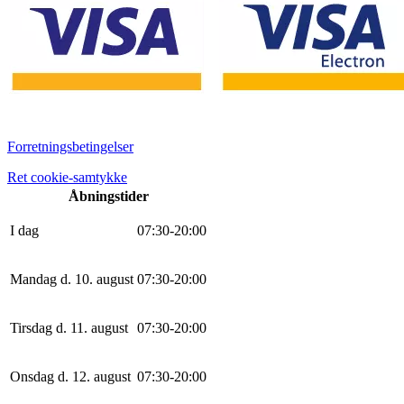
Forretningsbetingelser
Ret cookie-samtykke
Åbningstider
I dag
0
7
:
30
-
20
:
0
0
Mandag d. 10. august
0
7
:
30
-
20
:
0
0
Tirsdag d. 11. august
0
7
:
30
-
20
:
0
0
Onsdag d. 12. august
0
7
:
30
-
20
:
0
0