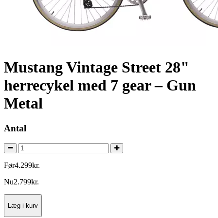
Mustang Vintage Street 28"
herrecykel med 7 gear – Gun
Metal
Antal
Før
4.299
kr.
Nu
2.799
kr.
Læg i kurv