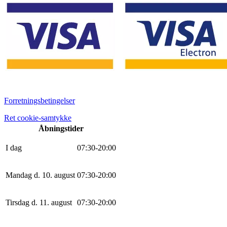
Forretningsbetingelser
Ret cookie-samtykke
Åbningstider
I dag
0
7
:
30
-
20
:
0
0
Mandag d. 10. august
0
7
:
30
-
20
:
0
0
Tirsdag d. 11. august
0
7
:
30
-
20
:
0
0