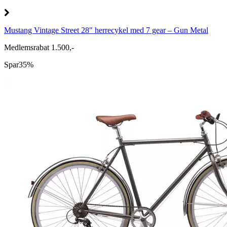
Mustang Vintage Street 28" herrecykel med 7 gear – Gun Metal
Medlemsrabat 1.500,-
Spar
35%