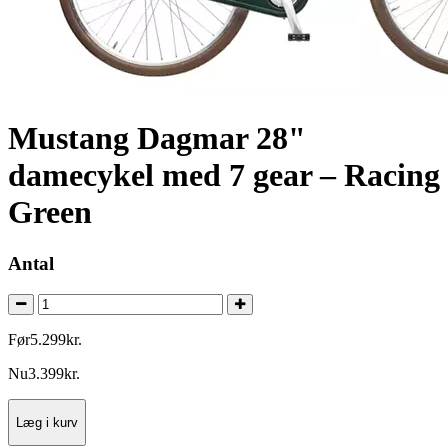
Mustang Dagmar 28"
damecykel med 7 gear – Racing
Green
Antal
Før
5.299
kr.
Nu
3.399
kr.
Læg i kurv