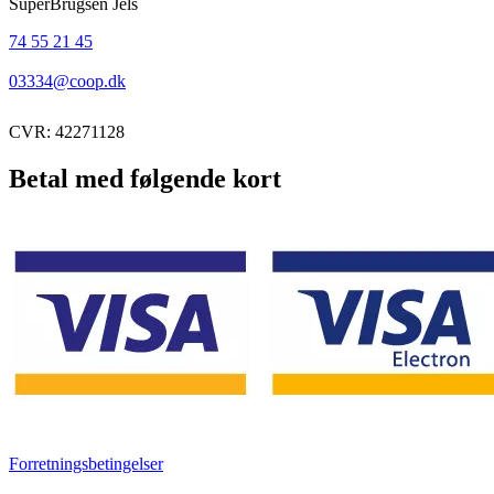
SuperBrugsen Jels
74 55 21 45
03334@coop.dk
CVR: 42271128
Betal med følgende kort
Forretningsbetingelser