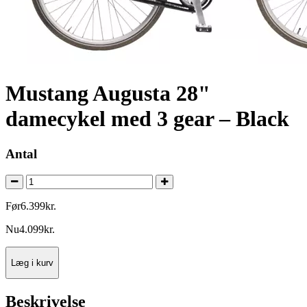
Mustang Augusta 28"
damecykel med 3 gear – Black
Antal
Før
6.399
kr.
Nu
4.099
kr.
Læg i kurv
Beskrivelse