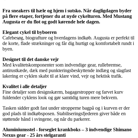
Fra sneakers til hæle og hjem i sutsko. Når dagligdagen byder
på flere etaper, fortjener du at nyde cykelturen. Med Mustang
Augusta er du flot og godt kørende hele dagen.
Elegant cykel til byboeren
Cafebesøg, biografture og hverdagens indkøb. Augusta er perfekt til
de korte, flade strækninger og får dig hurtigt og komfortabelt rundt i
byen.
Designet til det danske vejr
Med kvalitetskomponenter som indvendige gear, rullebremse,
antirustkæde, dæk med punkteringsbeskyttende indlæg og slagfast
lakering er cyklen skabt til at klare vind, vejr og hektisk trafik.
Kvalitet i alle detaljer
Fine detaljer som designskærm, bagagestropper og farvet kurv
fuldender cyklens look og gør samtidig turen mere bekvem.
Tasken sidder godt fast under stropperne bagpå og i kurven er der
god plads til indkøbsposen. Stabiliseringsfjederen giver både en
støttende hånd i svingene, og når du parkerer.
Aluminiumsstel - forseglet krankboks – 3 indvendige Shimano
Nexus gear - 25 års stelgaranti