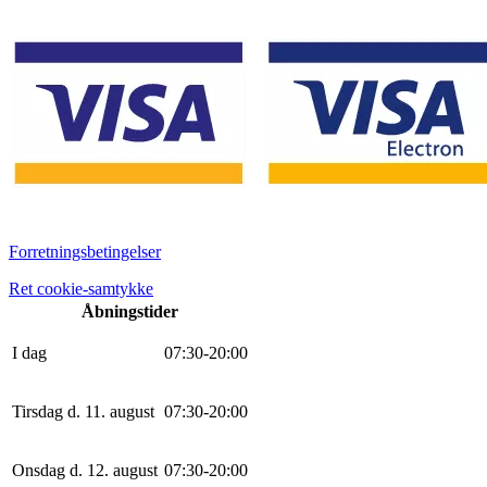
Forretningsbetingelser
Ret cookie-samtykke
Åbningstider
I dag
0
7
:
30
-
20
:
0
0
Tirsdag d. 11. august
0
7
:
30
-
20
:
0
0
Onsdag d. 12. august
0
7
:
30
-
20
:
0
0