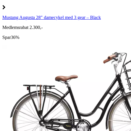
Mustang Augusta 28" damecykel med 3 gear – Black
Medlemsrabat 2.300,-
Spar
36%