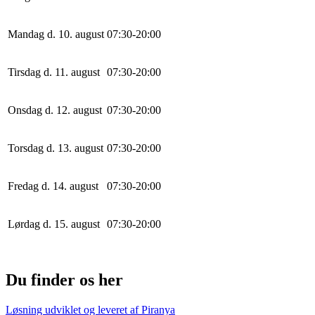
Mandag d. 10. august
0
7
:
30
-
20
:
0
0
Tirsdag d. 11. august
0
7
:
30
-
20
:
0
0
Onsdag d. 12. august
0
7
:
30
-
20
:
0
0
Torsdag d. 13. august
0
7
:
30
-
20
:
0
0
Fredag d. 14. august
0
7
:
30
-
20
:
0
0
Lørdag d. 15. august
0
7
:
30
-
20
:
0
0
Du finder os her
Løsning udviklet og leveret af
Piranya