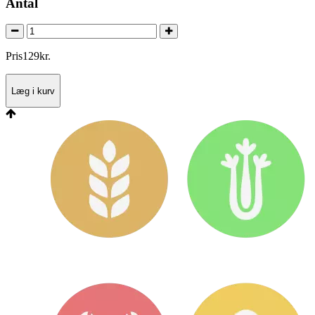
Antal
Pris
129
kr.
Læg i kurv