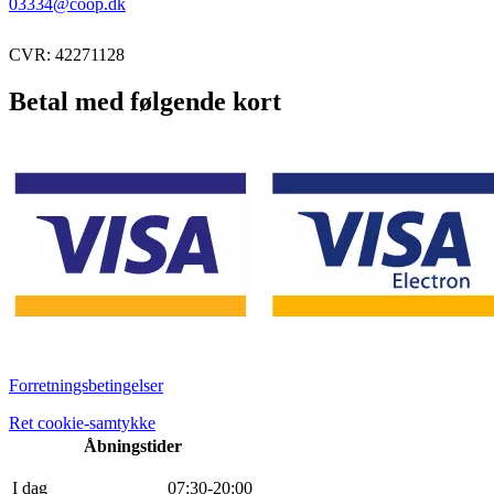
03334@coop.dk
CVR: 42271128
Betal med følgende kort
Forretningsbetingelser
Ret cookie-samtykke
Åbningstider
I dag
0
7
:
30
-
20
:
0
0