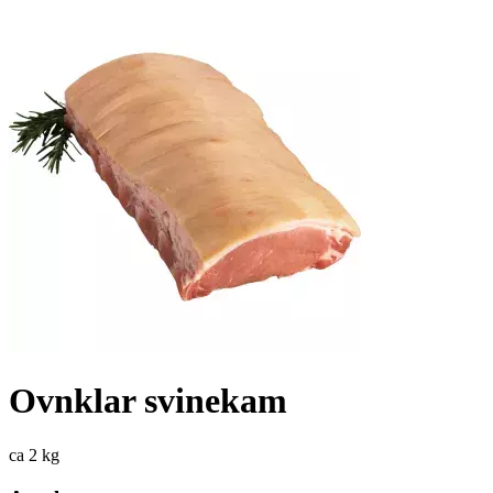
Ovnklar svinekam
ca 2 kg