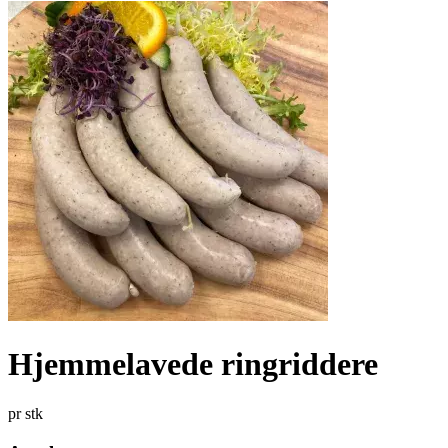
Hjemmelavede ringriddere
pr stk