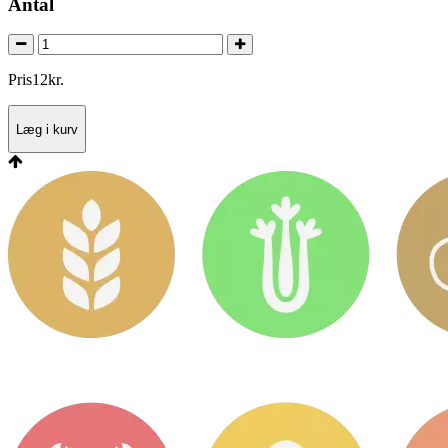
Antal
Pris
12
kr.
Læg i kurv