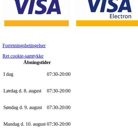
Forretningsbetingelser
Ret cookie-samtykke
Åbningstider
I dag
0
7
:
30
-
20
:
0
0
Lørdag d. 8. august
0
7
:
30
-
20
:
0
0
Søndag d. 9. august
0
7
:
30
-
20
:
0
0
Mandag d. 10. august
0
7
:
30
-
20
:
0
0