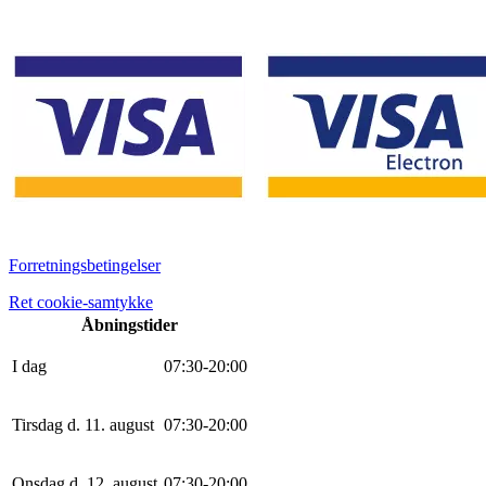
Forretningsbetingelser
Ret cookie-samtykke
Åbningstider
I dag
0
7
:
30
-
20
:
0
0
Tirsdag d. 11. august
0
7
:
30
-
20
:
0
0
Onsdag d. 12. august
0
7
:
30
-
20
:
0
0