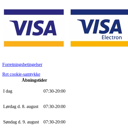
Forretningsbetingelser
Ret cookie-samtykke
Åbningstider
I dag
0
7
:
30
-
20
:
0
0
Lørdag d. 8. august
0
7
:
30
-
20
:
0
0
Søndag d. 9. august
0
7
:
30
-
20
:
0
0