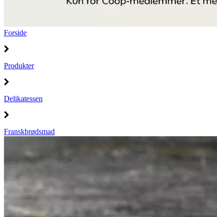
Forside
Produkter
Delikatessen
Franskbrødsmad