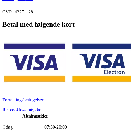
CVR: 42271128
Betal med følgende kort
Forretningsbetingelser
Ret cookie-samtykke
Åbningstider
I dag
0
7
:
30
-
20
:
0
0