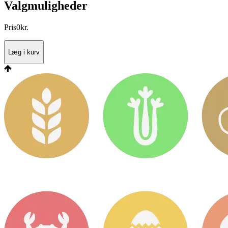
Valgmuligheder
Pris
0
kr.
Læg i kurv