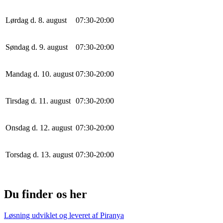
Lørdag d. 8. august
0
7
:
30
-
20
:
0
0
Søndag d. 9. august
0
7
:
30
-
20
:
0
0
Mandag d. 10. august
0
7
:
30
-
20
:
0
0
Tirsdag d. 11. august
0
7
:
30
-
20
:
0
0
Onsdag d. 12. august
0
7
:
30
-
20
:
0
0
Torsdag d. 13. august
0
7
:
30
-
20
:
0
0
Du finder os her
Løsning udviklet og leveret af
Piranya