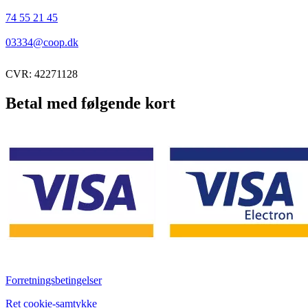
74 55 21 45
03334@coop.dk
CVR: 42271128
Betal med følgende kort
Forretningsbetingelser
Ret cookie-samtykke