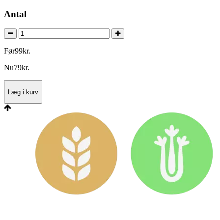
Antal
Før
99
kr.
Nu
79
kr.
Læg i kurv