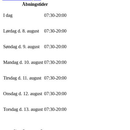
Åbningstider
I dag
0
7
:
30
-
20
:
0
0
Lørdag d. 8. august
0
7
:
30
-
20
:
0
0
Søndag d. 9. august
0
7
:
30
-
20
:
0
0
Mandag d. 10. august
0
7
:
30
-
20
:
0
0
Tirsdag d. 11. august
0
7
:
30
-
20
:
0
0
Onsdag d. 12. august
0
7
:
30
-
20
:
0
0
Torsdag d. 13. august
0
7
:
30
-
20
:
0
0