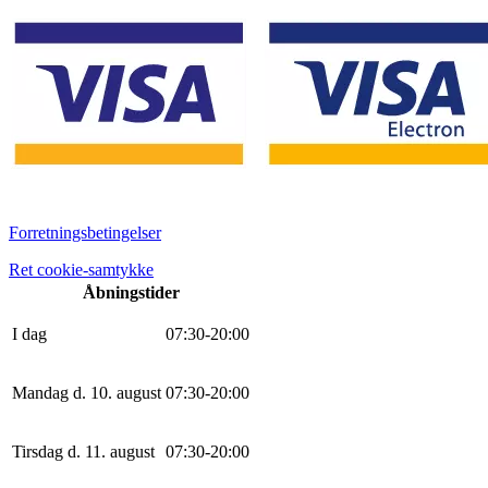
Forretningsbetingelser
Ret cookie-samtykke
Åbningstider
I dag
0
7
:
30
-
20
:
0
0
Mandag d. 10. august
0
7
:
30
-
20
:
0
0
Tirsdag d. 11. august
0
7
:
30
-
20
:
0
0