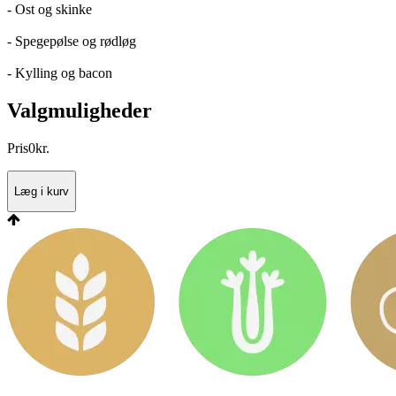
- Ost og skinke
- Spegepølse og rødløg
- Kylling og bacon
Valgmuligheder
Pris
0
kr.
Læg i kurv