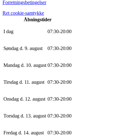
Forretningsbetingelser
Ret cookie-samtykke
Åbningstider
I dag
0
7
:
30
-
20
:
0
0
Søndag d. 9. august
0
7
:
30
-
20
:
0
0
Mandag d. 10. august
0
7
:
30
-
20
:
0
0
Tirsdag d. 11. august
0
7
:
30
-
20
:
0
0
Onsdag d. 12. august
0
7
:
30
-
20
:
0
0
Torsdag d. 13. august
0
7
:
30
-
20
:
0
0
Fredag d. 14. august
0
7
:
30
-
20
:
0
0