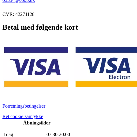
03334@coop.dk
CVR: 42271128
Betal med følgende kort
Forretningsbetingelser
Ret cookie-samtykke
Åbningstider
I dag
0
7
:
30
-
20
:
0
0