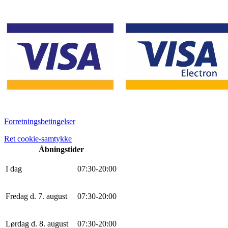
Forretningsbetingelser
Ret cookie-samtykke
Åbningstider
I dag
0
7
:
30
-
20
:
0
0
Fredag d. 7. august
0
7
:
30
-
20
:
0
0
Lørdag d. 8. august
0
7
:
30
-
20
:
0
0