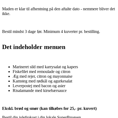
Maden er klar til afhentning på den aftalte dato - nemmere bliver det
ikke.
Bestil mindst 3 dage før. Minimum 4 kuverter pr. bestilling.
Det indeholder menuen
Marineret sild med karrysalat og kapers
Fiskefilet med remoulade og citron
Æg med rejer, citron og mayonnaise
Kamsteg med rødkål og agurkesalat
Leverpostej med bacon og asier
Risalamande med kirsebærsauce
Ekskl. brød og smør (kan tilkøbes for 25,- pr. kuvert)
Bestil din julefrokost i din lokale SuperBrugsen.